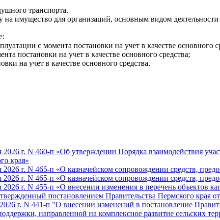
душного транспорта.
на имущество для организаций, основным видом деятельности к
е:
сплуатации с момента постановки на учет в качестве основного с
ента постановки на учет в качестве основного средства;
овки на учет в качестве основного средства.
 2026 г. N 460-п «Об утверждении Порядка взаимодействия учас
го края»
 2026 г. N 465-п «О казначейском сопровождении средств, пред
 2026 г. N 465-п «О казначейском сопровождении средств, пред
2026 г. N 455-п «О внесении изменения в перечень объектов ка
твержденный постановлением Правительства Пермского края от 2
026 г. N 441-п "О внесении изменений в постановление Правител
поддержки, направленной на комплексное развитие сельских те