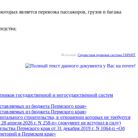
оторых является перевозка пассажиров, грузов и багажа
редства;
Источник:
Справочная правовая система ГАРАНТ
тников государственной и негосударственной систем
оставляемых из бюджета Пермского края»
оставляемых из бюджета Пермского края»
питального строительства, в отношении которых не требуется
8 апреля 2026 г. N 258-п» (документ не вступил в силу)
ьства Пермского края от 31 декабря 2019 г. N 1064-п «Об
рриторий в Пермском крае»