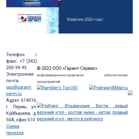
Телефон /
факс: +7 (342)
200-99-95
© 2022 ООО «Гарант-Сервис»
Электронная
информационно-правовое обеспечение
почта:
предприятий
gsp@garant-
perm.ru
Адрес: 614016,
г. Пермь, ул.
Куйбышева, д.
50А, офис 610
Схема
проезда