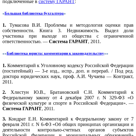
подключенные в
систему ГАРАНТ
:
«
Большая библиотека бухгалтера
»
1.
Тумасова В.И. Проблемы и методология оценки прав
собственности. Книга 3. Недвижимость. Выдел доли
участника при выходе из общества с ограниченной
ответственностью. —
Система ГАРАНТ
, 2011.
««
Библиотека юриста: комментарии к законодательству
»»
1.
Комментарий к Уголовному кодексу Российской Федерации
(постатейный) — 3-е изд., испр., доп. и перераб. / Под ред.
доктора юридических наук, проф. А.И. Чучаева — Контракт,
2011.
2.
Хлистун Ю.В., Братановский С.Н. Комментарий к
Федеральному закону от 4 декабря 2007 г. N 329-ФЗ «О
физической культуре и спорте в Российской Федерации». —
Система ГАРАНТ
, 2011.
3.
Кондрат Е.Н. Комментарий к Федеральному закону от 7
февраля 2011 г. N 6-ФЗ «Об общих принципах организации и
деятельности контрольно-счетных органов субъектов
Российской Федерации и муниципальных образований»