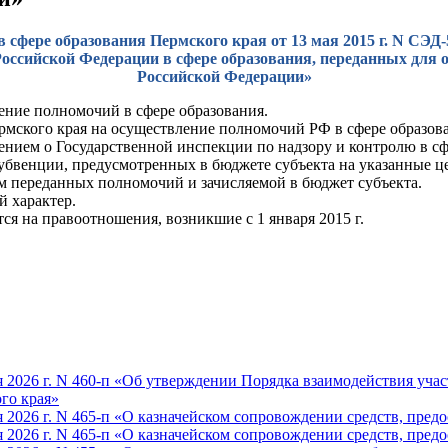
 сфере образования Пермского края от 13 мая 2015 г. N СЭД
оссийской Федерации в сфере образования, переданных для о
Российской Федерации»
ение полномочий в сфере образования.
рмского края на осуществление полномочий РФ в сфере образов
ением о Государственной инспекции по надзору и контролю в сф
убвенции, предусмотренных в бюджете субъекта на указанные ц
м переданных полномочий и зачисляемой в бюджет субъекта.
 характер.
тся на правоотношения, возникшие с 1 января 2015 г.
 2026 г. N 460-п «Об утверждении Порядка взаимодействия учас
го края»
 2026 г. N 465-п «О казначейском сопровождении средств, пред
 2026 г. N 465-п «О казначейском сопровождении средств, пред