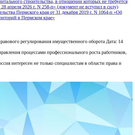
питального строительства, в отношении которых не требуется
8 апреля 2026 г. N 258-п» (документ не вступил в силу)
ьства Пермского края от 31 декабря 2019 г. N 1064-п «Об
рриторий в Пермском крае»
равового регулирования имущественного оборота Дата: 14
равления процессами профессионального роста работников,
сия интересен не только специалистам в области права и