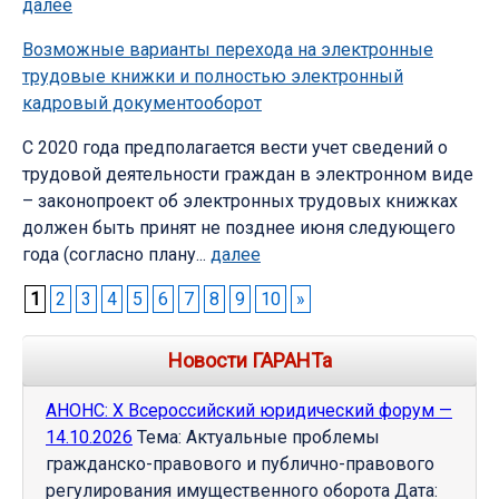
далее
Возможные варианты перехода на электронные
трудовые книжки и полностью электронный
кадровый документооборот
C 2020 года предполагается вести учет сведений о
трудовой деятельности граждан в электронном виде
– законопроект об электронных трудовых книжках
должен быть принят не позднее июня следующего
года (согласно плану...
далее
1
2
3
4
5
6
7
8
9
10
»
Новости ГАРАНТа
АНОНС: Х Всероссийский юридический форум —
14.10.2026
Тема: Актуальные проблемы
гражданско-правового и публично-правового
регулирования имущественного оборота Дата: