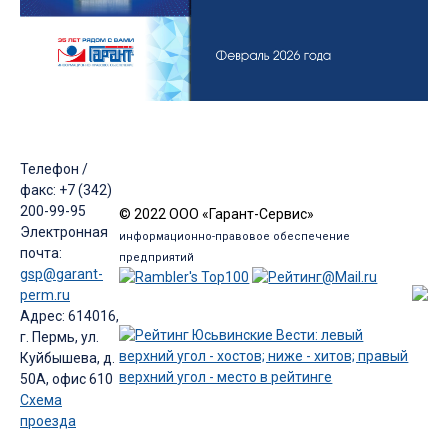
Телефон /
факс: +7 (342)
200-99-95
© 2022 ООО «Гарант-Сервис»
Электронная
информационно-правовое обеспечение
почта:
предприятий
gsp@garant-
perm.ru
Адрес: 614016,
г. Пермь, ул.
Куйбышева, д.
50А, офис 610
Схема
проезда