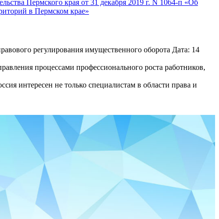
ьства Пермского края от 31 декабря 2019 г. N 1064-п «Об
рриторий в Пермском крае»
равового регулирования имущественного оборота Дата: 14
равления процессами профессионального роста работников,
сия интересен не только специалистам в области права и