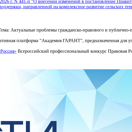
026 г. N 441-п "О внесении изменений в постановление Правител
поддержки, направленной на комплексное развитие сельских те
ема: Актуальные проблемы гражданско-правового и публично-п
тивная платформа "Академия ГАРАНТ", предназначенная для уп
 Россия»
Всероссийский профессиональный конкурс Правовая Рос