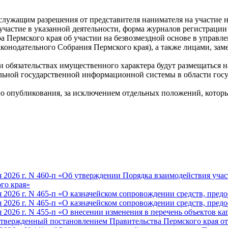
ужащим разрешения от представителя нанимателя на участие н
 участие в указанной деятельности, форма журналов регистраци
ра Пермского края об участии на безвозмездной основе в упра
Законодательного Собрания Пермского края), а также лицами,
е и обязательствах имущественного характера будут размещаться
ральной государственной информационной системы в области го
ого опубликования, за исключением отдельных положений, которы
 2026 г. N 460-п «Об утверждении Порядка взаимодействия учас
го края»
 2026 г. N 465-п «О казначейском сопровождении средств, пред
 2026 г. N 465-п «О казначейском сопровождении средств, пред
2026 г. N 455-п «О внесении изменения в перечень объектов ка
твержденный постановлением Правительства Пермского края от 2