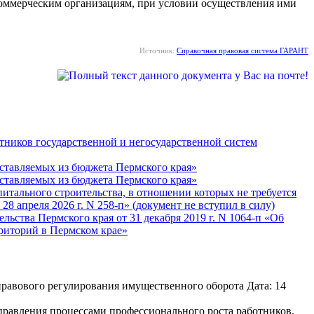
коммерческим организациям, при условии осуществления ими
Источник:
Справочная правовая система ГАРАНТ
тников государственной и негосударственной систем
оставляемых из бюджета Пермского края»
оставляемых из бюджета Пермского края»
питального строительства, в отношении которых не требуется
8 апреля 2026 г. N 258-п» (документ не вступил в силу)
ьства Пермского края от 31 декабря 2019 г. N 1064-п «Об
рриторий в Пермском крае»
равового регулирования имущественного оборота Дата: 14
равления процессами профессионального роста работников,