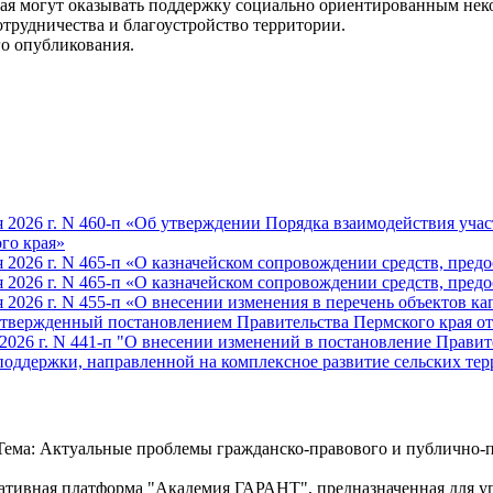
края могут оказывать поддержку социально ориентированным не
отрудничества и благоустройство территории.
го опубликования.
 2026 г. N 460-п «Об утверждении Порядка взаимодействия учас
го края»
 2026 г. N 465-п «О казначейском сопровождении средств, пред
 2026 г. N 465-п «О казначейском сопровождении средств, пред
2026 г. N 455-п «О внесении изменения в перечень объектов ка
твержденный постановлением Правительства Пермского края от 2
026 г. N 441-п "О внесении изменений в постановление Правител
поддержки, направленной на комплексное развитие сельских те
ема: Актуальные проблемы гражданско-правового и публично-п
тивная платформа "Академия ГАРАНТ", предназначенная для уп