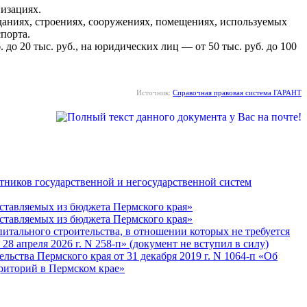
низациях.
даниях, строениях, сооружениях, помещениях, используемых
порта.
до 20 тыс. руб., на юридических лиц — от 50 тыс. руб. до 100
Источник:
Справочная правовая система ГАРАНТ
тников государственной и негосударственной систем
оставляемых из бюджета Пермского края»
оставляемых из бюджета Пермского края»
питального строительства, в отношении которых не требуется
8 апреля 2026 г. N 258-п» (документ не вступил в силу)
ьства Пермского края от 31 декабря 2019 г. N 1064-п «Об
рриторий в Пермском крае»