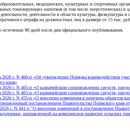
в образовательных, медицинских, культурных и спортивных орга
льных тонизирующих напитков (в том числе энергетических) в з
деятельности, деятельности в области культуры, физкультуры и с
ативного штрафа на должностных лиц в размере от 15 тыс. руб. 
 по истечении 90 дней после дня официального опубликования.
 2026 г. N 460-п «Об утверждении Порядка взаимодействия учас
го края»
 2026 г. N 465-п «О казначейском сопровождении средств, пред
 2026 г. N 465-п «О казначейском сопровождении средств, пред
2026 г. N 455-п «О внесении изменения в перечень объектов ка
твержденный постановлением Правительства Пермского края от 2
026 г. N 441-п "О внесении изменений в постановление Правител
поддержки, направленной на комплексное развитие сельских те