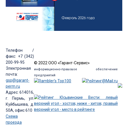
Телефон /
факс: +7 (342)
200-99-95
© 2022 ООО «Гарант-Сервис»
Электронная
информационно-правовое обеспечение
почта:
предприятий
gsp@garant-
perm.ru
Адрес: 614016,
г. Пермь, ул.
Куйбышева, д.
50А, офис 610
Схема
проезда