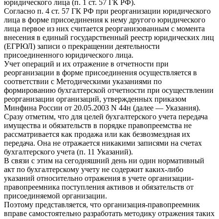
юридического лица (п. 1 ст. 57 ГК РФ).
Согласно п. 4 ст. 57 ГК РФ при реорганизации юридического
лица в форме присоединения к нему другого юридического
лица первое из них считается реорганизованным с момента
внесения в единый государственный реестр юридических лиц
(ЕГРЮЛ) записи о прекращении деятельности
присоединенного юридического лица.
Учет операций и их отражение в отчетности при
реорганизации в форме присоединения осуществляется в
соответствии с Методическими указаниями по
формированию бухгалтерской отчетности при осуществлении
реорганизации организаций, утвержденных приказом
Минфина России от 20.05.2003 N 44н (далее — Указания).
Сразу отметим, что для целей бухгалтерского учета передача
имущества и обязательств в порядке правопреемства не
рассматривается как продажа или как безвозмездная их
передача. Она не отражается никакими записями на счетах
бухгалтерского учета (п. 11 Указаний).
В связи с этим на сегодняшний день ни один нормативный
акт по бухгалтерскому учету не содержит каких-либо
указаний относительно отражения в учете организации-
правопреемника поступления активов и обязательств от
присоединяемой организации.
Поэтому представляется, что организация-правопреемник
вправе самостоятельно разработать методику отражения таких