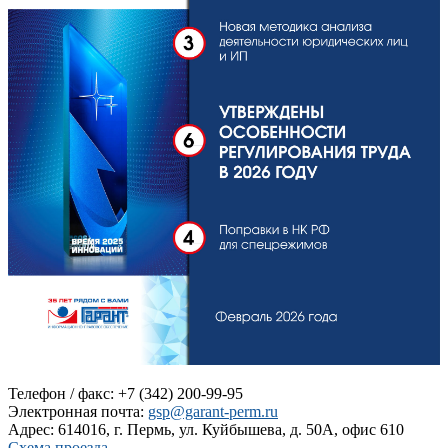
Телефон / факс: +7 (342) 200-99-95
Электронная почта:
gsp@garant-perm.ru
Адрес: 614016, г. Пермь, ул. Куйбышева, д. 50А, офис 610
Схема проезда