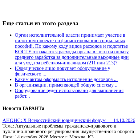
Еще статьи из этого раздела
Орган исполнительной власти принимает участие в
пилотном проекте по финансированию социальных
пособий. По какому коду видов расходов и подстатье
КОСГУ отражаются расходы органа власти на оплату
среднего заработка за дополнительные выходные дни
для ухода за ребенком-инвалидом (211 или 213)?
Юридическое лицо покупает оборудование у
физического ...
Каким актом оформлять исполнение договора ...
В организации, применяющей общую систему ...
Оборудование будет использовано для выполнения
работ...
Новости ГАРАНТа
АНОНС: Х Всероссийский юридический форум — 14.10.2026
Тема: Актуальные проблемы гражданско-правового и
публично-правового регулирования имущественного оборота
Дата: 14 октября 2026 Место: г. Москва, КЗ ...