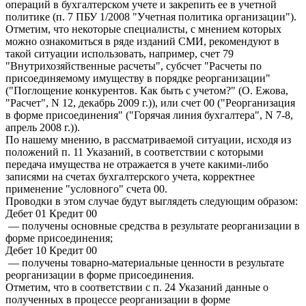
операций в бухгалтерском учете и закрепить ее в учетной
политике (п. 7 ПБУ 1/2008 "Учетная политика организации").
Отметим, что некоторые специалисты, с мнением которых
можно ознакомиться в ряде изданий СМИ, рекомендуют в
такой ситуации использовать, например, счет 79
"Внутрихозяйственные расчеты", субсчет "Расчеты по
присоединяемому имуществу в порядке реорганизации"
("Поглощение конкурентов. Как быть с учетом?" (О. Ежова,
"Расчет", N 12, декабрь 2009 г.)), или счет 00 ("Реорганизация
в форме присоединения" ("Горячая линия бухгалтера", N 7-8,
апрель 2008 г.)).
По нашему мнению, в рассматриваемой ситуации, исходя из
положений п. 11 Указаний, в соответствии с которыми
передача имущества не отражается в учете какими-либо
записями на счетах бухгалтерского учета, корректнее
применение "условного" счета 00.
Проводки в этом случае будут выглядеть следующим образом:
Дебет 01 Кредит 00
— получены основные средства в результате реорганизации в
форме присоединения;
Дебет 10 Кредит 00
— получены товарно-материальные ценности в результате
реорганизации в форме присоединения.
Отметим, что в соответствии с п. 24 Указаний данные о
полученных в процессе реорганизации в форме