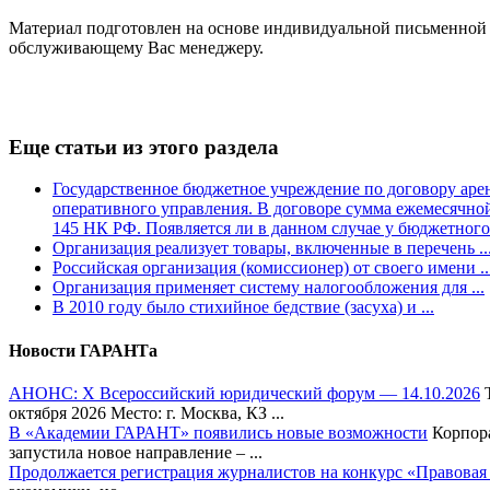
Материал подготовлен на основе индивидуальной письменной к
обслуживающему Вас менеджеру.
Еще статьи из этого раздела
Государственное бюджетное учреждение по договору аре
оперативного управления. В договоре сумма ежемесячной
145 НК РФ. Появляется ли в данном случае у бюджетного
Организация реализует товары, включенные в перечень ..
Российская организация (комиссионер) от своего имени ..
Организация применяет систему налогообложения для ...
В 2010 году было стихийное бедствие (засуха) и ...
Новости ГАРАНТа
АНОНС: Х Всероссийский юридический форум — 14.10.2026
Т
октября 2026 Место: г. Москва, КЗ ...
В «Академии ГАРАНТ» появились новые возможности
Корпора
запустила новое направление – ...
Продолжается регистрация журналистов на конкурс «Правовая