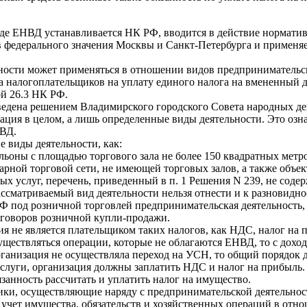
 виде ЕНВД устанавливается НК РФ, вводится в действие норма
в федерального значения Москвы и Санкт-Петербурга и примен
ости может применяться в отношении видов предпринимательско
а налогоплательщиков на уплату единого налога на вмененный 
ой 26.3 НК РФ.
едена решением Владимирского городского Совета народных депу
ация в целом, а лишь определенные виды деятельности. Это озн
НВД.
е виды деятельности, как:
льоны с площадью торгового зала не более 150 квадратных метр
арной торговой сети, не имеющей торговых залов, а также объе
ых услуг, перечень, приведенный в п. 1 Решения N 239, не соде
ассматриваемый вид деятельности нельзя отнести и к разновидн
 РФ под розничной торговлей предпринимательская деятельность,
договоров розничной купли-продажи.
не является плательщиком таких налогов, как НДС, налог на при
существляться операции, которые не облагаются ЕНВД, то с дох
организация не осуществляла переход на УСН, то общий порядок 
услуги, организация должны заплатить НДС и налог на прибыль.
занность рассчитать и уплатить налог на имущество.
ьщики, осуществляющие наряду с предпринимательской деятель
 учет имущества, обязательств и хозяйственных операций в отн