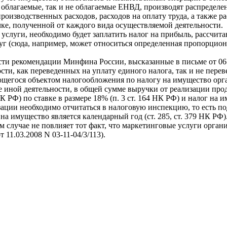
облагаемые, так и не облагаемые ЕНВД, производят распределе
изводственных расходов, расходов на оплату труда, а также ра
ке, полученной от каждого вида осуществляемой деятельности.
е услуги, необходимо будет заплатить налог на прибыль, рассч
уг (сюда, например, может относиться определенная пропорцион
ти рекомендации Минфина России, высказанные в письме от 06.1
сти, как переведенных на уплату единого налога, так и не пер
яющегося объектом налогообложения по налогу на имущество ор
е иной деятельности, в общей сумме выручки от реализации прод
К РФ) по ставке в размере 18% (п. 3 ст. 164 НК РФ) и налог на и
ации необходимо отчитаться в налоговую инспекцию, то есть п
на имущество является календарный год (ст. 285, ст. 379 НК РФ)
 случае не повлияет тот факт, что маркетинговые услуги организ
 11.03.2008 N 03-11-04/3/113).