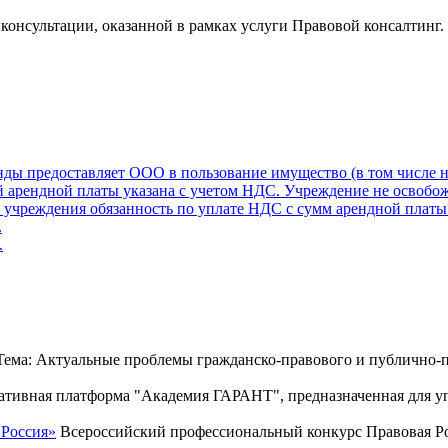
онсультации, оказанной в рамках услуги Правовой консалтинг.
нды предоставляет ООО в пользование имущество (в том числе 
 арендной платы указана с учетом НДС. Учреждение не освобож
 учреждения обязанность по уплате НДС с сумм арендной платы
.
.
ема: Актуальные проблемы гражданско-правового и публично-п
тивная платформа "Академия ГАРАНТ", предназначенная для уп
 Россия»
Всероссийский профессиональный конкурс Правовая Рос