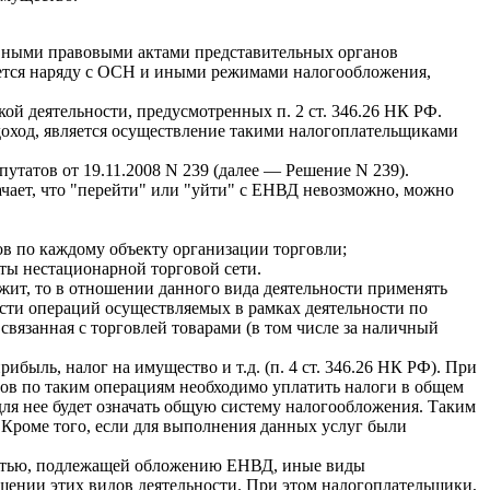
тивными правовыми актами представительных органов
яется наряду с ОСН и иными режимами налогообложения,
й деятельности, предусмотренных п. 2 ст. 346.26 НК РФ.
доход, является осуществление такими налогоплательщиками
татов от 19.11.2008 N 239 (далее — Решение N 239).
ачает, что "перейти" или "уйти" с ЕНВД невозможно, можно
ов по каждому объекту организации торговли;
кты нестационарной торговой сети.
ржит, то в отношении данного вида деятельности применять
ости операций осуществляемых в рамках деятельности по
 связанная с торговлей товарами (в том числе за наличный
быль, налог на имущество и т.д. (п. 4 ст. 346.26 НК РФ). При
одов по таким операциям необходимо уплатить налоги в общем
для нее будет означать общую систему налогообложения. Таким
 Кроме того, если для выполнения данных услуг были
ностью, подлежащей обложению ЕНВД, иные виды
ошении этих видов деятельности. При этом налогоплательщики,