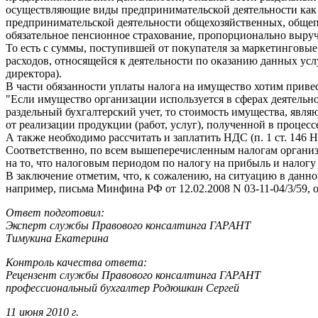
осуществляющие виды предпринимательской деятельности как 
предпринимательской деятельности общехозяйственных, общепро
обязательное пенсионное страхование, пропорционально выруч
То есть с суммы, поступившей от покупателя за маркетинговы
расходов, относящейся к деятельности по оказанию данных усл
директора).
В части обязанности уплаты налога на имущество хотим привес
"Если имущество организации используется в сферах деятельно
раздельный бухгалтерский учет, то стоимость имущества, явл
от реализации продукции (работ, услуг), полученной в процесс
А также необходимо рассчитать и заплатить НДС (п. 1 ст. 146 Н
Соответственно, по всем вышеперечисленным налогам организ
на то, что налоговым периодом по налогу на прибыль и налогу 
В заключение отметим, что, к сожалению, на ситуацию в данном
например, письма Минфина РФ от 12.02.2008 N 03-11-04/3/59, от
Ответ подготовил:
Эксперт службы Правового консалтинга ГАРАНТ
Тимукина Екатерина
Контроль качества ответа:
Рецензент службы Правового консалтинга ГАРАНТ
профессиональный бухгалтер Родюшкин Сергей
11 июня 2010 г.