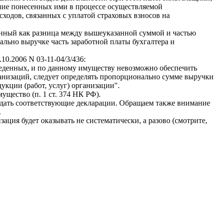
ние понесенных ими в процессе осуществляемой
сходов, связанных с уплатой страховых взносов на
итанный как разница между вышеуказанной суммой и частью
ально выручке часть заработной платы бухгалтера и
0.2006 N 03-11-04/3/436:
еведенных, и по данному имуществу невозможно обеспечить
ганизаций, следует определять пропорционально сумме выручки
укции (работ, услуг) организации".
мущество (п. 1 ст. 374 НК РФ).
одать соответствующие декларации. Обращаем также внимание
.
ация будет оказывать не систематически, а разово (смотрите,