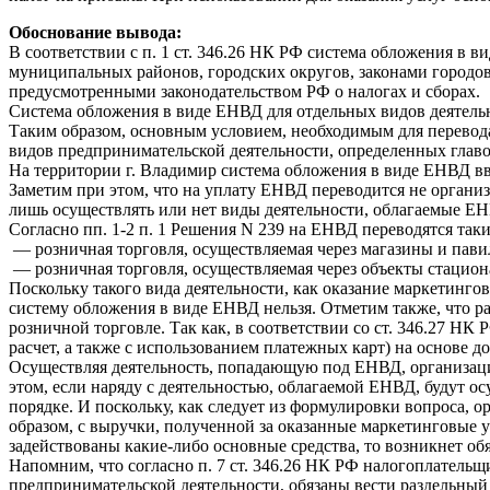
Обоснование вывода:
В соответствии с п. 1 ст. 346.26 НК РФ система обложения в
муниципальных районов, городских округов, законами городо
предусмотренными законодательством РФ о налогах и сборах.
Система обложения в виде ЕНВД для отдельных видов деятельн
Таким образом, основным условием, необходимым для перевод
видов предпринимательской деятельности, определенных глав
На территории г. Владимир система обложения в виде ЕНВД вв
Заметим при этом, что на уплату ЕНВД переводится не организ
лишь осуществлять или нет виды деятельности, облагаемые Е
Согласно пп. 1-2 п. 1 Решения N 239 на ЕНВД переводятся таки
— розничная торговля, осуществляемая через магазины и пави
— розничная торговля, осуществляемая через объекты стацион
Поскольку такого вида деятельности, как оказание маркетингов
систему обложения в виде ЕНВД нельзя. Отметим также, что р
розничной торговле. Так как, в соответствии со ст. 346.27 НК
расчет, а также с использованием платежных карт) на основе 
Осуществляя деятельность, попадающую под ЕНВД, организация 
этом, если наряду с деятельностью, облагаемой ЕНВД, будут о
порядке. И поскольку, как следует из формулировки вопроса, 
образом, с выручки, полученной за оказанные маркетинговые 
задействованы какие-либо основные средства, то возникнет обя
Напомним, что согласно п. 7 ст. 346.26 НК РФ налогоплател
предпринимательской деятельности, обязаны вести раздельный