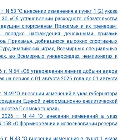
. N 53 "О внесении изменения в пункт 1 (2) указа
N 30 «Об установлении расходного обязательства
ведущим спортсменам Прикамья и их тренерам-
о порядке награждения денежными призами
нов Прикамья, добившихся высоких спортивных
 Сурдлимпийских играх, Всемирных специальных
ах, во Всемирных универсиадах, чемпионатах и
26 г. N 54 «Об утверждении лимита добычи видов
 на период с 01 августа 2026 года до 01 августа
. N 49 "О внесении изменений в указ губернатора
 создании Единой информационно-аналитической
щества Пермского края»
 2026 г. N 44 "О внесении изменений в указ
. N 158 «О формировании и использовании резерва
6 г. N 43 "О внесении изменения в пункт 1 указа