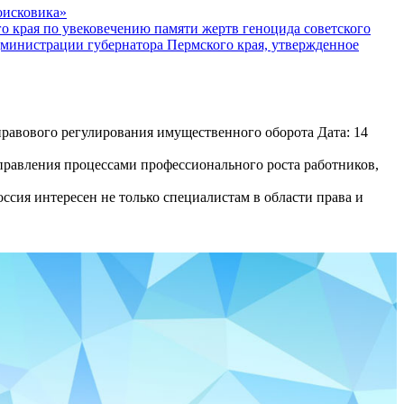
оисковика»
го края по увековечению памяти жертв геноцида советского
дминистрации губернатора Пермского края, утвержденное
равового регулирования имущественного оборота Дата: 14
равления процессами профессионального роста работников,
сия интересен не только специалистам в области права и