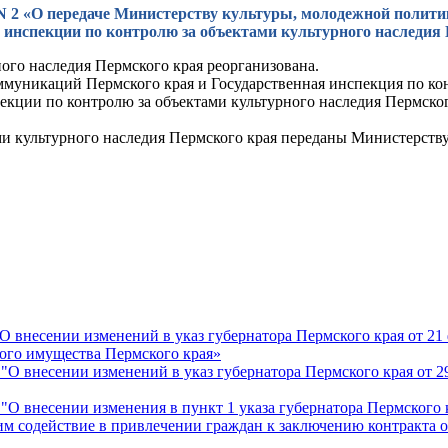
г. N 2 «О передаче Министерству культуры, молодежной поли
 инспекции по контролю за объектами культурного наследия
ого наследия Пермского края реорганизована.
муникаций Пермского края и Государственная инспекция по кон
екции по контролю за объектами культурного наследия Пермско
и культурного наследия Пермского края переданы Министерств
 "О внесении изменений в указ губернатора Пермского края от 2
ого имущества Пермского края»
4 "О внесении изменений в указ губернатора Пермского края от 
 "О внесении изменения в пункт 1 указа губернатора Пермского к
м содействие в привлечении граждан к заключению контракта