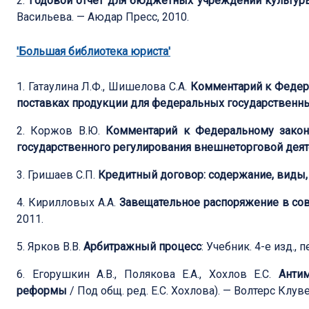
2.
Годовой отчет для бюджетных учреждений культуры
Васильева. — Аюдар Пресс, 2010.
'Большая библиотека юриста'
1. Гатаулина Л.Ф., Шишелова С.А.
Комментарий к Федера
поставках продукции для федеральных государственн
2. Коржов В.Ю.
Комментарий к Федеральному закон
государственного регулирования внешнеторговой дея
3. Гришаев С.П.
Кредитный договор: содержание, виды,
4. Кирилловых А.А.
Завещательное распоряжение в со
2011.
5. Ярков В.В.
Арбитражный процесс
: Учебник. 4-е изд.,
6. Егорушкин А.В., Полякова Е.А., Хохлов Е.С.
Антим
реформы
/ Под общ. ред. Е.С. Хохлова). — Волтерс Клуве