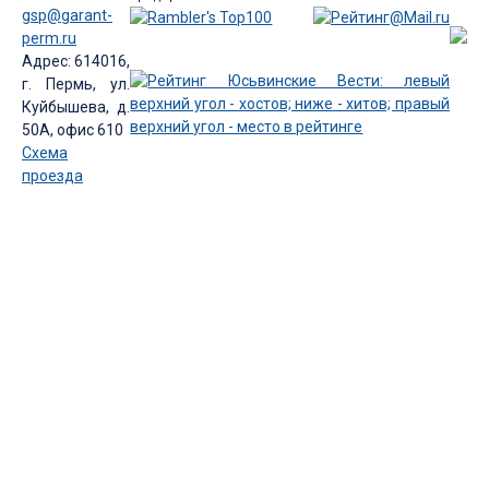
gsp@garant-
perm.ru
Адрес: 614016,
г. Пермь, ул.
Куйбышева, д.
50А, офис 610
Схема
проезда