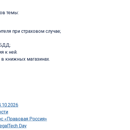
ов темы:
ителя при страховом случае;
ИБДД;
я к ней.
 в книжных магазинах.
.10.2026
ости
рс «Правовая Россия»
egalTech Day