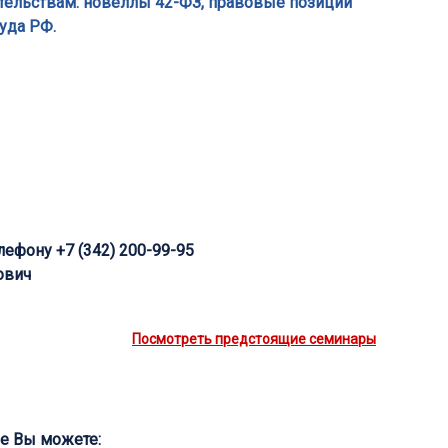
ательствам: новеллы 42-ФЗ, правовые позиции
уда РФ.
ефону +7 (342) 200-99-95
ович
Посмотреть предстоящие семинары
ие Вы можете: