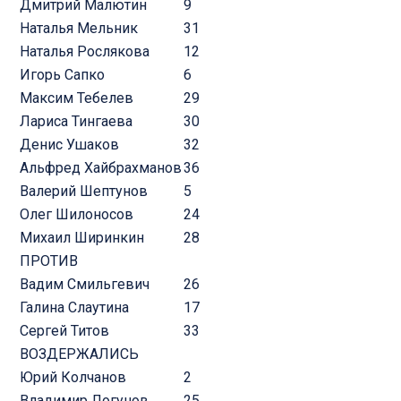
Дмитрий Малютин
9
Наталья Мельник
31
Наталья Рослякова
12
Игорь Сапко
6
Максим Тебелев
29
Лариса Тингаева
30
Денис Ушаков
32
Альфред Хайбрахманов
36
Валерий Шептунов
5
Олег Шилоносов
24
Михаил Ширинкин
28
ПРОТИВ
Вадим Смильгевич
26
Галина Слаутина
17
Сергей Титов
33
ВОЗДЕРЖАЛИСЬ
Юрий Колчанов
2
Владимир Логунов
25