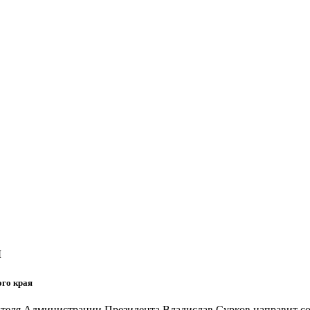
я
ого края
ителя Администрации Президента Владислав Сурков направит со