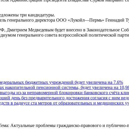
едложены три кандидатуры.
итель генерального директора ООО «Лукойл—Пермь» Геннадий Т
, Дмитрием Медведевым будет внесено в Законодательное Собр
идиумом генерального совета всероссийской политической парти
 федеральных бюджетных учреждений будет увеличена на 7.6%
ках накопительной пенсионной системы, будет увеличена на 10,9
выгоды из-за неправомерной блокировки банковского счёта кли
ющий день без предварительного достижения согласия с ним не
едств в радиусе ста метров от образовательных и медицинских 
ема: Актуальные проблемы гражданско-правового и публично-п