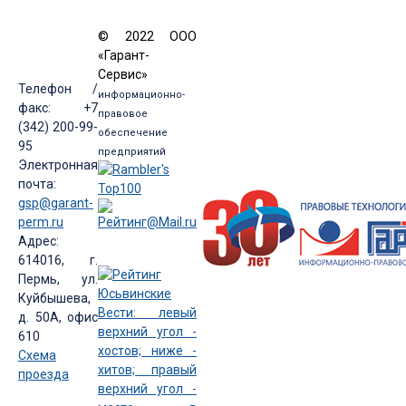
© 2022 ООО
«Гарант-
Сервис»
Телефон /
информационно-
факс: +7
правовое
(342) 200-99-
обеспечение
95
предприятий
Электронная
почта:
gsp@garant-
perm.ru
Адрес:
614016, г.
Пермь, ул.
Куйбышева,
д. 50А, офис
610
Схема
проезда