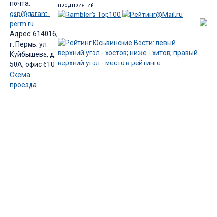
почта:
предприятий
gsp@garant-
perm.ru
Адрес: 614016,
г. Пермь, ул.
Куйбышева, д.
50А, офис 610
Схема
проезда