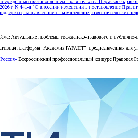
твержденный постановлением Правительства Пермского края от 2
026 г. N 441-п "О внесении изменений в постановление Правител
поддержки, направленной на комплексное развитие сельских те
ема: Актуальные проблемы гражданско-правового и публично-п
тивная платформа "Академия ГАРАНТ", предназначенная для уп
 Россия»
Всероссийский профессиональный конкурс Правовая Рос