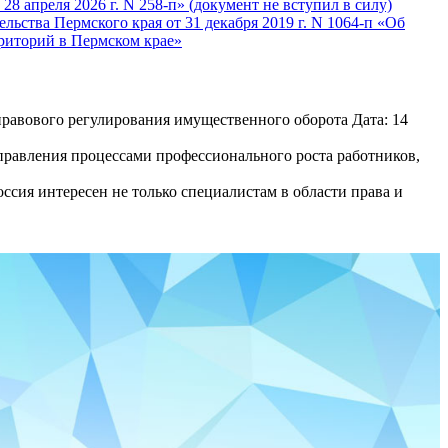
8 апреля 2026 г. N 258-п» (документ не вступил в силу)
ьства Пермского края от 31 декабря 2019 г. N 1064-п «Об
рриторий в Пермском крае»
равового регулирования имущественного оборота Дата: 14
равления процессами профессионального роста работников,
сия интересен не только специалистам в области права и