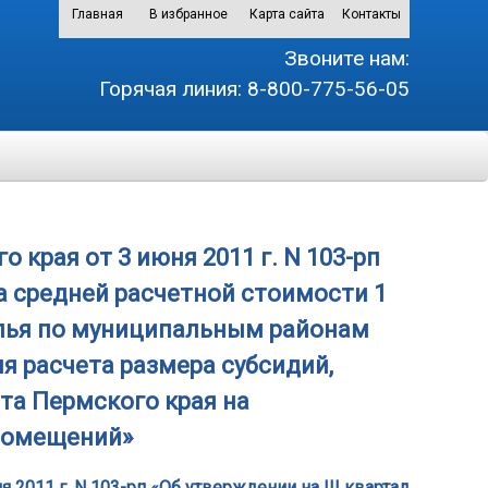
Главная
В избранное
Карта сайта
Контакты
Звоните нам:
Горячая линия:
8-800-775-56-05
края от 3 июня 2011 г. N 103-рп
да средней расчетной стоимости 1
лья по муниципальным районам
я расчета размера субсидий,
а Пермского края на
 помещений»
2011 г. N 103-рп «Об утверждении на III квартал