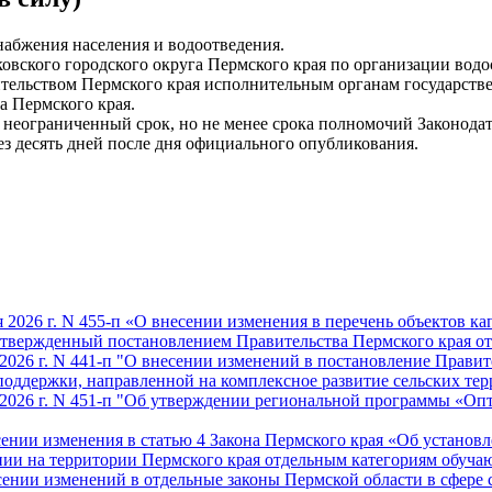
набжения населения и водоотведения.
овского городского округа Пермского края по организации вод
тельством Пермского края исполнительным органам государстве
а Пермского края.
неограниченный срок, но не менее срока полномочий Законодат
ерез десять дней после дня официального опубликования.
2026 г. N 455-п «О внесении изменения в перечень объектов ка
твержденный постановлением Правительства Пермского края от 2
026 г. N 441-п "О внесении изменений в постановление Правител
поддержки, направленной на комплексное развитие сельских те
 2026 г. N 451-п "Об утверждении региональной программы «Оп
есении изменения в статью 4 Закона Пермского края «Об устано
нии на территории Пермского края отдельным категориям обуч
есении изменений в отдельные законы Пермской области в сфере