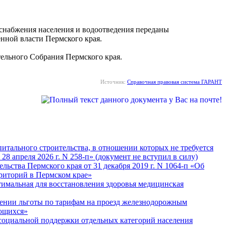
оснабжения населения и водоотведения переданы
нной власти Пермского края.
ельного Собрания Пермского края.
Источник:
Справочная правовая система ГАРАНТ
питального строительства, в отношении которых не требуется
8 апреля 2026 г. N 258-п» (документ не вступил в силу)
ьства Пермского края от 31 декабря 2019 г. N 1064-п «Об
рриторий в Пермском крае»
тимальная для восстановления здоровья медицинская
влении льготы по тарифам на проезд железнодорожным
ающихся»
 социальной поддержки отдельных категорий населения