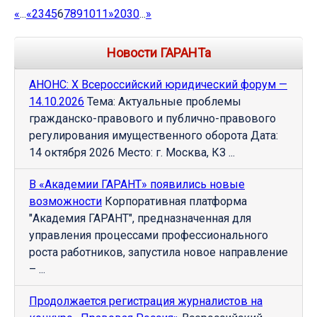
«
...
«
2
3
4
5
6
7
8
9
10
11
»
20
30
...
»
Новости ГАРАНТа
АНОНС: Х Всероссийский юридический форум —
14.10.2026
Тема: Актуальные проблемы
гражданско-правового и публично-правового
регулирования имущественного оборота Дата:
14 октября 2026 Место: г. Москва, КЗ ...
В «Академии ГАРАНТ» появились новые
возможности
Корпоративная платформа
"Академия ГАРАНТ", предназначенная для
управления процессами профессионального
роста работников, запустила новое направление
– ...
Продолжается регистрация журналистов на