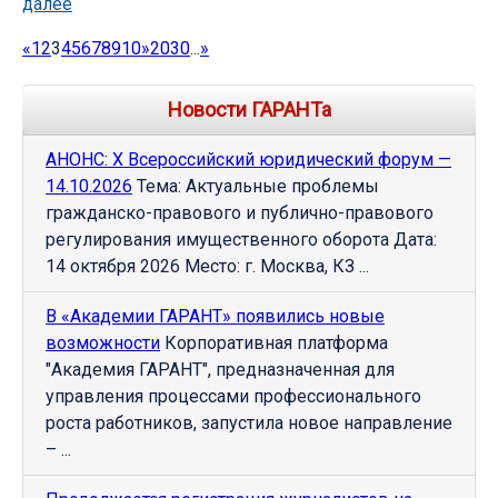
далее
«
1
2
3
4
5
6
7
8
9
10
»
20
30
...
»
Новости ГАРАНТа
АНОНС: Х Всероссийский юридический форум —
14.10.2026
Тема: Актуальные проблемы
гражданско-правового и публично-правового
регулирования имущественного оборота Дата:
14 октября 2026 Место: г. Москва, КЗ ...
В «Академии ГАРАНТ» появились новые
возможности
Корпоративная платформа
"Академия ГАРАНТ", предназначенная для
управления процессами профессионального
роста работников, запустила новое направление
– ...